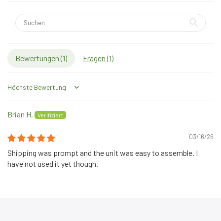
Bewertungen (
1
)
Fragen (
1
)
Sort by
Brian H.
03/16/26
Shipping was prompt and the unit was easy to assemble. I
have not used it yet though.