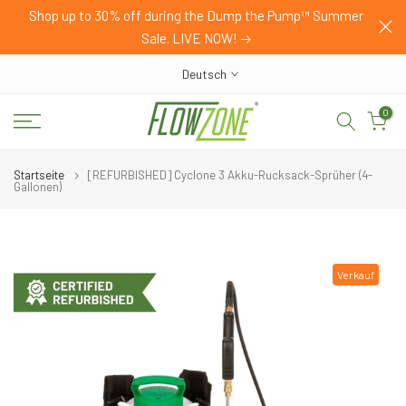
HOP
Shop up to 30% off during the Dump the Pump™ Summer
Zum
Sale. LIVE NOW!
Inhalt
springen
Deutsch
0
Startseite
[REFURBISHED] Cyclone 3 Akku-Rucksack-Sprüher (4-
Gallonen)
Verkauf