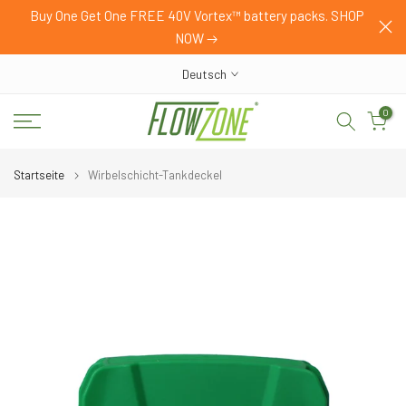
mer
Buy One Get One FREE 40V Vortex™ battery packs. SHOP
Zum
NOW
Inhalt
springen
Deutsch
0
Startseite
Wirbelschicht-Tankdeckel