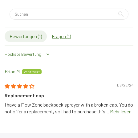
Bewertungen (
1
)
Fragen (
1
)
Sort by
Brian M.
08/26/24
Replacement cap
I have a Flow Zone backpack sprayer with a broken cap. You do
not offer a replacement, so I had to purchase this...
Mehr lesen