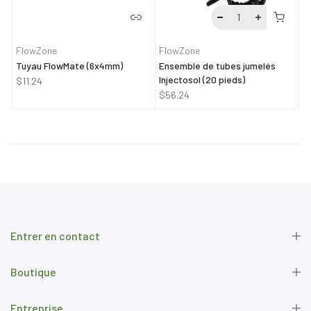
FlowZone
FlowZone
Tuyau FlowMate (6x4mm)
Ensemble de tubes jumelés
Injectosol (20 pieds)
$11.24
$56.24
Entrer en contact
Boutique
Entreprise