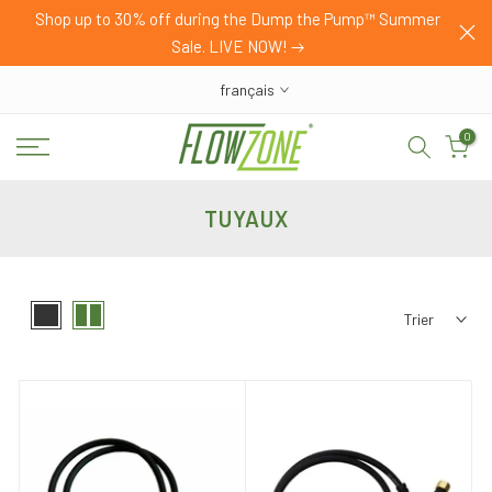
HOP
Shop up to 30% off during the Dump the Pump™ Summer
Passer
Sale. LIVE NOW!
au
contenu
français
0
TUYAUX
Trier