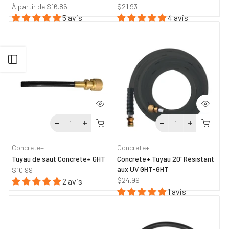
À partir de
$16.86
$21.93
5 avis
4 avis
Ouvrir la barre latérale
Concrete+
Concrete+
Tuyau de saut Concrete+ GHT
Concrete+ Tuyau 20' Résistant
aux UV GHT-GHT
$10.99
$24.99
2 avis
1 avis