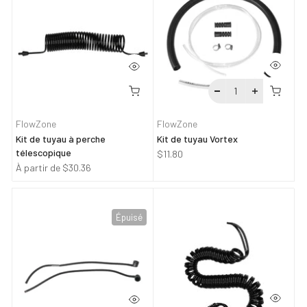
FlowZone
FlowZone
Kit de tuyau à perche
Kit de tuyau Vortex
télescopique
$11.80
À partir de
$30.36
Épuisé