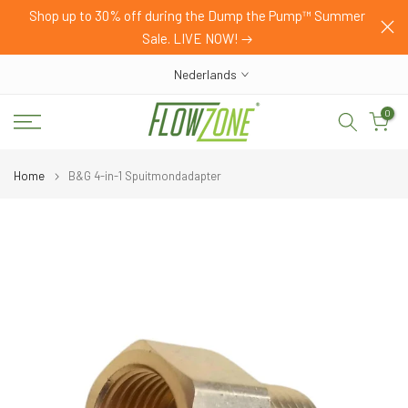
HOP
Shop up to 30% off during the Dump the Pump™ Summer
Ga
Sale. LIVE NOW!
naar
inhoud
Nederlands
0
Home
B&G 4-in-1 Spuitmondadapter