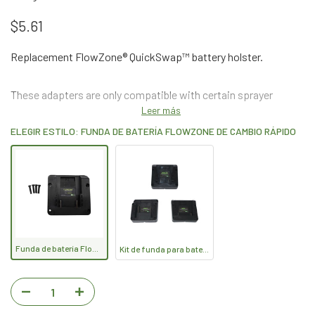
$5.61
Replacement FlowZone® QuickSwap™ battery holster.
These adapters are only compatible with certain sprayer
Leer más
models. Please make sure your sprayer is compatible before
ELEGIR ESTILO: FUNDA DE BATERÍA FLOWZONE DE CAMBIO RÁPIDO
purchasing.
Funda de batería FlowZone de cambio rápido
Kit de funda para batería de terceros QuickSwap