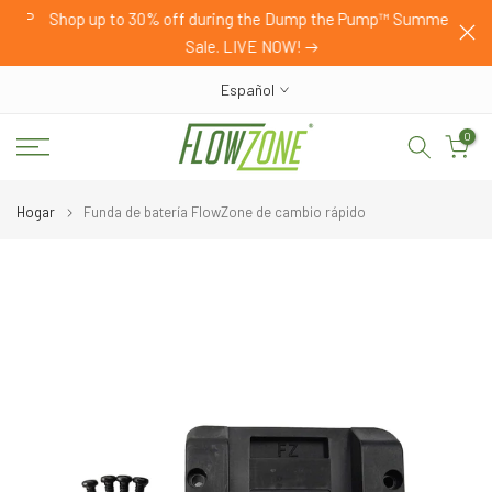
HOP
Shop up to 30% off during the Dump the Pump™ Summer
saltar
Sale. LIVE NOW!
al
contenido
Español
0
Hogar
Funda de batería FlowZone de cambio rápido